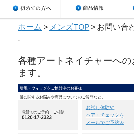
ホーム
>
メンズTOP
>
お問い合
お問い合わせ一覧
各種アートネイチャーへの
ます。
増毛・ウィッグをご検討中のお客様
髪に関するお悩みや商品についてのご質問など。
お試し体験や
電話でのご予約・ご相談
ヘア・チェックを
0120-17-2323
メールでご予約≫